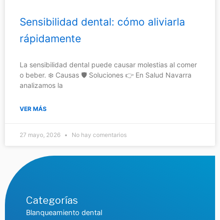
Sensibilidad dental: cómo aliviarla
rápidamente
La sensibilidad dental puede causar molestias al comer
o beber. ❄️ Causas 🛡️ Soluciones 👉 En Salud Navarra
analizamos la
VER MÁS
27 mayo, 2026
No hay comentarios
Categorías
Blanqueamiento dental