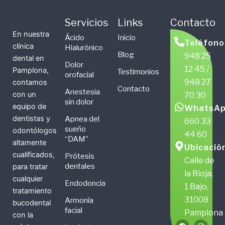
Servicios
Links
Contacto
En nuestra
Ácido
Inicio
Teléfono
clínica
Hialurónico
Blog
948 25
dental en
Dolor
12 45 /
Pamplona,
Testimonios
orofacial
948 27
contamos
Contacto
Anestesia
con un
70 30
sin dolor
equipo de
WhatsAp
dentistas y
Apnea del
660 33
sueño
odontólogos
44 60
“DAM”
altamente
Ubicació
cualificados,
Prótesis
Calle de
dentales
para tratar
la Rioja,
cualquier
Endodoncia
1 Bajo,
tratamiento
31008
Armonía
bucodental
facial
Pamplona
con la
F
X
I