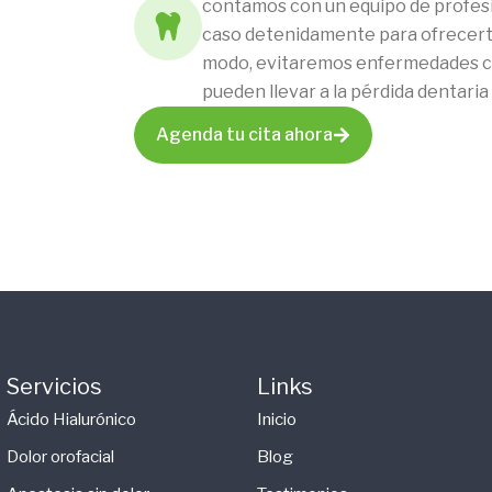
contamos con un equipo de profesio
caso detenidamente para ofrecerte
modo, evitaremos enfermedades com
pueden llevar a la pérdida dentari
Agenda tu cita ahora
Servicios
Links
Ácido Hialurónico
Inicio
Dolor orofacial
Blog