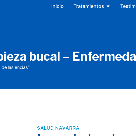
Open Tratam
Inicio
Tratamientos
Testim
ieza bucal – Enfermedad
de las encías”
SALUD NAVARRA