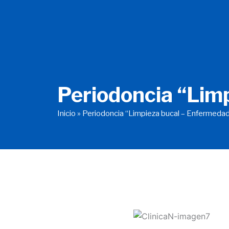
Ir
al
contenido
Periodoncia “Limp
Inicio
»
Periodoncia “Limpieza bucal – Enfermedad 