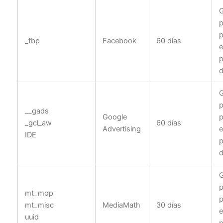
G
p
p
_fbp
Facebook
60 días
e
p
d
G
p
__gads
Google
p
_gcl_aw
60 días
Advertising
e
IDE
p
d
G
p
mt_mop
p
mt_misc
MediaMath
30 días
e
uuid