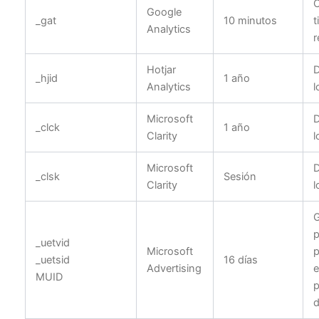
C
Google
_gat
10 minutos
t
Analytics
r
Hotjar
D
_hjid
1 año
Analytics
l
Microsoft
D
_clck
1 año
Clarity
l
Microsoft
D
_clsk
Sesión
Clarity
l
G
p
_uetvid
Microsoft
p
_uetsid
16 días
Advertising
e
MUID
p
d