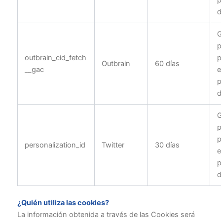
p
d
G
p
outbrain_cid_fetch
p
Outbrain
60 días
__gac
e
p
d
G
p
p
personalization_id
Twitter
30 días
e
p
d
¿Quién utiliza las cookies?
La información obtenida a través de las Cookies será