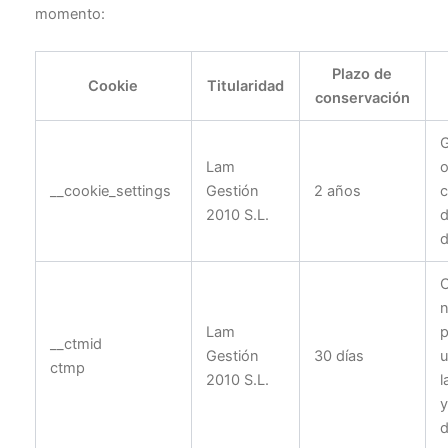
momento:
Plazo de
Cookie
Titularidad
conservación
G
Lam
o
__cookie_settings
Gestión
2 años
c
2010 S.L.
d
d
n
Lam
p
__ctmid
Gestión
30 días
u
ctmp
2010 S.L.
l
y
d