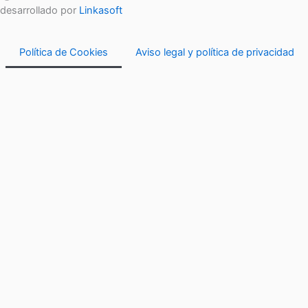
b
a
i
desarrollado por
Linkasoft
o
g
t
o
r
t
Política de Cookies
Aviso legal y política de privacidad
k
a
e
m
r