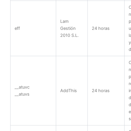
n
Lam
p
eff
Gestión
24 horas
u
2010 S.L.
l
y
d
n
p
r
__atuvc
AddThis
24 horas
i
__atuvs
d
d
e
s