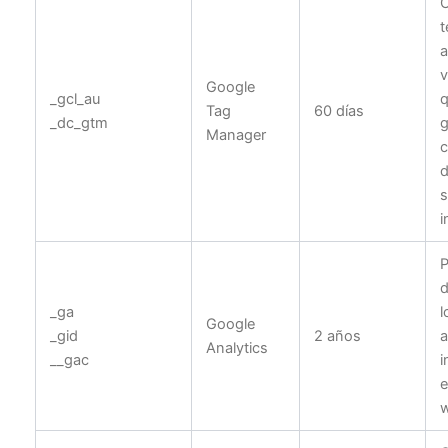
t
a
v
Google
_gcl_au
q
Tag
60 días
_dc_gtm
g
Manager
c
d
s
i
P
d
_ga
l
Google
_gid
2 años
a
Analytics
__gac
i
e