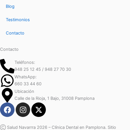
Blog
Testimonios
Contacto
Contacto
Teléfonos:
948 25 12 45 / 948 27 70 30
WhatsApp:
660 33 44 60
Ubicación
Calle de la Rioja, 1 Bajo, 31008 Pamplona
F
I
X
a
n
-
c
s
t
e
t
w
Ⓒ Salud Navarrra 2026 – Clínica Dental en Pamplona. Sitio