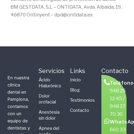
BM GESTDATA, S.L – ONTIDATA, Avda. Albaida, 19,
46870 Ontinyent – dpd@ontidata.es
Servicios
Links
Contacto
En nuestra
Ácido
Inicio
Teléfono
clínica
Hialurónico
Blog
948 25
dental en
Dolor
12 45 /
Pamplona,
Testimonios
orofacial
948 27
contamos
Contacto
Anestesia
con un
70 30
sin dolor
equipo de
WhatsAp
dentistas y
Apnea del
660 33