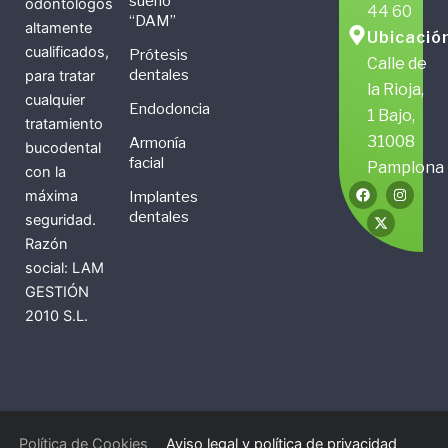
sueño
odontólogos
44 60
“DAM”
altamente
Ubicació
cualificados,
Prótesis
Calle de
dentales
para tratar
la Rioja,
cualquier
Endodoncia
1 Bajo,
tratamiento
31008
Armonía
bucodental
facial
Pamplona
con la
F
X
I
máxima
Implantes
a
-
n
c
t
s
dentales
seguridad.
e
w
t
b
i
a
Razón
o
t
g
social: LAM
o
t
r
k
e
a
GESTIÓN
r
m
2010 S.L.
Política de Cookies
Aviso legal y política de privacidad