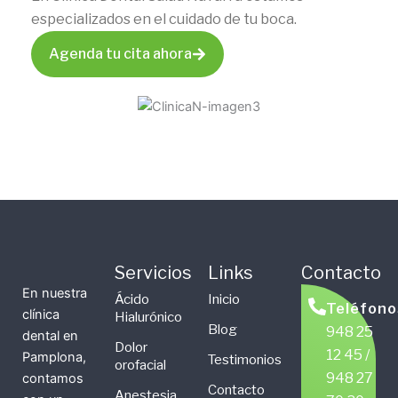
especializados en el cuidado de tu boca.
Agenda tu cita ahora
Servicios
Links
Contacto
En nuestra
Ácido
Inicio
Teléfono
clínica
Hialurónico
Blog
948 25
dental en
Dolor
12 45 /
Pamplona,
Testimonios
orofacial
948 27
contamos
Contacto
Anestesia