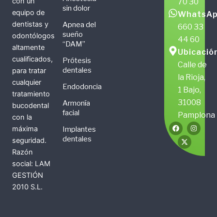
con un
70 30
sin dolor
equipo de
WhatsAp
dentistas y
Apnea del
660 33
sueño
odontólogos
44 60
“DAM”
altamente
Ubicació
cualificados,
Prótesis
Calle de
dentales
para tratar
la Rioja,
cualquier
Endodoncia
1 Bajo,
tratamiento
31008
Armonía
bucodental
facial
Pamplona
con la
F
X
I
máxima
Implantes
a
-
n
c
t
s
dentales
seguridad.
e
w
t
b
i
a
Razón
o
t
g
social: LAM
o
t
r
k
e
a
GESTIÓN
r
m
2010 S.L.