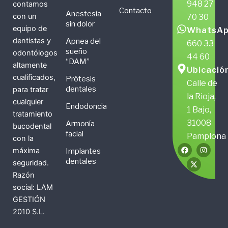
948 27
contamos
Contacto
Anestesia
con un
70 30
sin dolor
equipo de
WhatsAp
dentistas y
Apnea del
660 33
sueño
odontólogos
44 60
“DAM”
altamente
Ubicació
cualificados,
Prótesis
Calle de
dentales
para tratar
la Rioja,
cualquier
Endodoncia
1 Bajo,
tratamiento
31008
Armonía
bucodental
facial
Pamplona
con la
F
X
I
máxima
Implantes
a
-
n
c
t
s
dentales
seguridad.
e
w
t
b
i
a
Razón
o
t
g
social: LAM
o
t
r
k
e
a
GESTIÓN
r
m
2010 S.L.