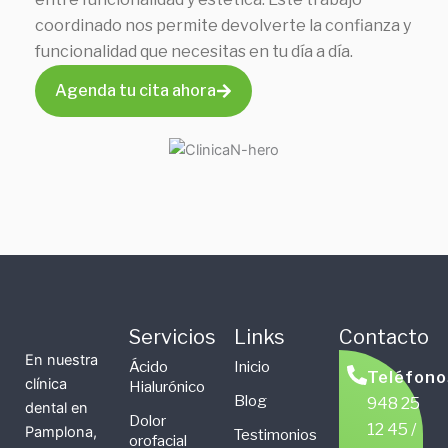
coordinado nos permite devolverte la confianza y
funcionalidad que necesitas en tu día a día.
Agenda tu cita ahora
Servicios
Links
Contacto
En nuestra
Ácido
Inicio
Teléfono
clínica
Hialurónico
Blog
948 25
dental en
Dolor
12 45 /
Pamplona,
Testimonios
orofacial