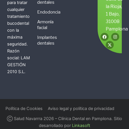
dentales
para tratar
la Rioja,
cualquier
Endodoncia
1 Bajo,
tratamiento
31008
Armonía
bucodental
facial
Pamplona
con la
F
X
I
máxima
Implantes
a
-
n
c
t
s
dentales
seguridad.
e
w
t
b
i
a
Razón
o
t
g
social: LAM
o
t
r
k
e
a
GESTIÓN
r
m
2010 S.L.
Política de Cookies
Aviso legal y política de privacidad
Ⓒ Salud Navarrra 2026 – Clínica Dental en Pamplona. Sitio
desarrollado por
Linkasoft