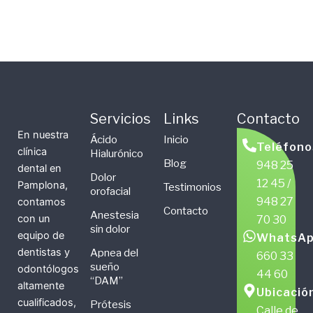
Servicios
Links
Contacto
En nuestra
Ácido
Inicio
Teléfono
clínica
Hialurónico
Blog
948 25
dental en
Dolor
12 45 /
Pamplona,
Testimonios
orofacial
948 27
contamos
Contacto
Anestesia
con un
70 30
sin dolor
equipo de
WhatsAp
dentistas y
Apnea del
660 33
sueño
odontólogos
44 60
“DAM”
altamente
Ubicació
cualificados,
Prótesis
Calle de