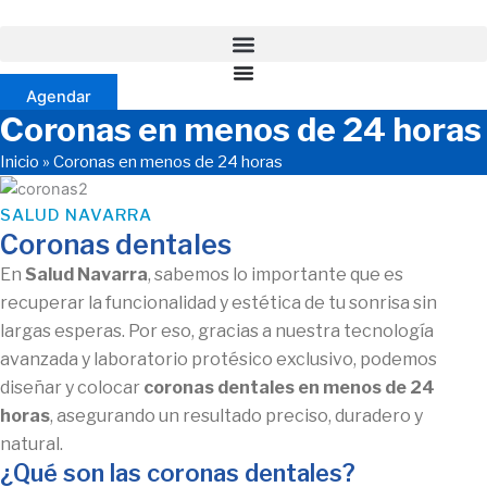
Ir
al
contenido
Agendar
Coronas en menos de 24 horas
Inicio
»
Coronas en menos de 24 horas
SALUD NAVARRA
Coronas dentales
En
Salud Navarra
, sabemos lo importante que es
recuperar la funcionalidad y estética de tu sonrisa sin
largas esperas. Por eso, gracias a nuestra tecnología
avanzada y laboratorio protésico exclusivo, podemos
diseñar y colocar
coronas dentales en menos de 24
horas
, asegurando un resultado preciso, duradero y
natural.
¿Qué son las coronas dentales?