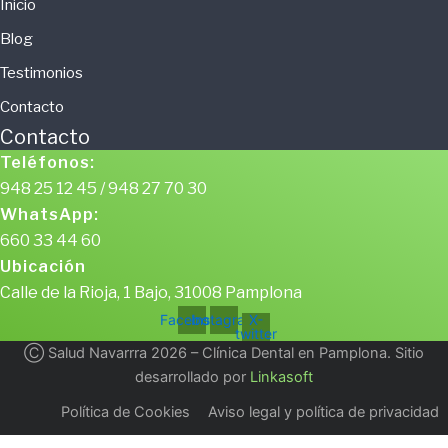
Inicio
Blog
Testimonios
Contacto
Contacto
Teléfonos:
948 25 12 45 / 948 27 70 30
WhatsApp:
660 33 44 60
Ubicación
Calle de la Rioja, 1 Bajo, 31008 Pamplona
Facebook
Instagram
X-
twitter
Ⓒ Salud Navarrra 2026 – Clínica Dental en Pamplona. Sitio
desarrollado por
Linkasoft
Política de Cookies
Aviso legal y política de privacidad