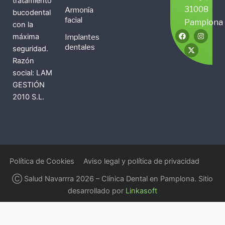
tratamiento
31008
Armonía
bucodental
facial
Pamplona
con la
F
X
I
máxima
Implantes
a
-
n
c
t
s
dentales
seguridad.
e
w
t
b
i
a
Razón
o
t
g
social: LAM
o
t
r
k
e
a
GESTIÓN
r
m
2010 S.L.
Política de Cookies
Aviso legal y política de privacidad
Ⓒ Salud Navarrra 2026 – Clínica Dental en Pamplona. Sitio
desarrollado por
Linkasoft