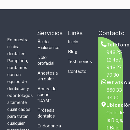
Servicios
Links
Contacto
En nuestra
Ácido
Inicio
Teléfono
clínica
Hialurónico
Blog
948 25
dental en
Dolor
12 45 /
Pamplona,
Testimonios
orofacial
948 27
contamos
Contacto
Anestesia
con un
70 30
sin dolor
equipo de
WhatsAp
dentistas y
Apnea del
660 33
sueño
odontólogos
44 60
“DAM”
altamente
Ubicació
cualificados,
Prótesis
Calle de
dentales
para tratar
la Rioja,
cualquier
Endodoncia
1 Bajo,