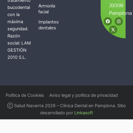
tratamiento
31008
Armonía
bucodental
facial
Pamplona
con la
F
X
I
máxima
Implantes
a
-
n
c
t
s
dentales
seguridad.
e
w
t
b
i
a
Razón
o
t
g
social: LAM
o
t
r
k
e
a
GESTIÓN
r
m
2010 S.L.
Política de Cookies
Aviso legal y política de privacidad
Ⓒ Salud Navarrra 2026 – Clínica Dental en Pamplona. Sitio
desarrollado por
Linkasoft