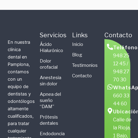
Servicios
Links
Contacto
En nuestra
Ácido
Inicio
Teléfono
clínica
Hialurónico
Blog
948 25
dental en
Dolor
12 45 /
Pamplona,
Testimonios
orofacial
948 27
contamos
Contacto
Anestesia
con un
70 30
sin dolor
equipo de
WhatsAp
dentistas y
Apnea del
660 33
sueño
odontólogos
44 60
“DAM”
altamente
Ubicació
cualificados,
Prótesis
Calle de
dentales
para tratar
la Rioja,
cualquier
Endodoncia
1 Bajo,