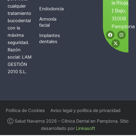
la Rioja,
cualquier
Endodoncia
1 Bajo,
tratamiento
31008
Armonía
bucodental
facial
Pamplona
con la
F
X
I
máxima
Implantes
a
-
n
c
t
s
dentales
seguridad.
e
w
t
b
i
a
Razón
o
t
g
social: LAM
o
t
r
k
e
a
GESTIÓN
r
m
2010 S.L.
Política de Cookies
Aviso legal y política de privacidad
Ⓒ Salud Navarrra 2026 – Clínica Dental en Pamplona. Sitio
desarrollado por
Linkasoft