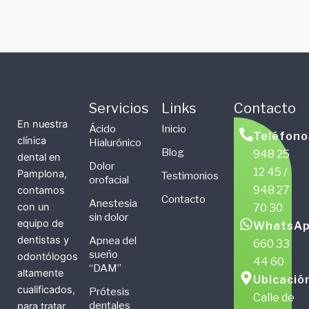
Servicios
Links
Contacto
En nuestra
Ácido
Inicio
Teléfono
clínica
Hialurónico
Blog
948 25
dental en
Dolor
12 45 /
Pamplona,
Testimonios
orofacial
948 27
contamos
Contacto
Anestesia
con un
70 30
sin dolor
equipo de
WhatsAp
dentistas y
Apnea del
660 33
sueño
odontólogos
44 60
“DAM”
altamente
Ubicació
cualificados,
Prótesis
Calle de
dentales
para tratar