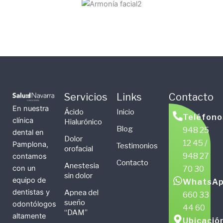
Servicios
Links
Contacto
En nuestra
Ácido
Inicio
Teléfono
clínica
Hialurónico
Blog
948 25
dental en
Dolor
12 45 /
Pamplona,
Testimonios
orofacial
948 27
contamos
Contacto
Anestesia
con un
70 30
sin dolor
equipo de
WhatsAp
dentistas y
Apnea del
660 33
sueño
odontólogos
44 60
“DAM”
altamente
Ubicació