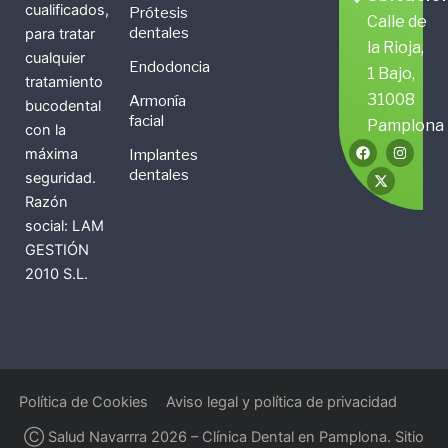
cualificados,
Prótesis
Calle de
dentales
para tratar
la Rioja,
cualquier
Endodoncia
1 Bajo,
tratamiento
31008
Armonía
bucodental
facial
Pamplona
con la
F
X
I
máxima
Implantes
a
-
n
c
t
s
dentales
seguridad.
e
w
t
b
i
a
Razón
o
t
g
social: LAM
o
t
r
k
e
a
GESTIÓN
r
m
2010 S.L.
Política de Cookies
Aviso legal y política de privacidad
Ⓒ Salud Navarrra 2026 – Clínica Dental en Pamplona. Sitio