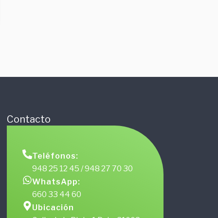
Contacto
Teléfonos:
948 25 12 45 / 948 27 70 30
WhatsApp:
660 33 44 60
Ubicación