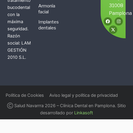
tratamiento
31008
Armonía
bucodental
facial
Pamplona
con la
F
X
I
máxima
Implantes
a
-
n
c
t
s
dentales
seguridad.
e
w
t
b
i
a
Razón
o
t
g
social: LAM
o
t
r
k
e
a
GESTIÓN
r
m
2010 S.L.
Política de Cookies
Aviso legal y política de privacidad
Ⓒ Salud Navarrra 2026 – Clínica Dental en Pamplona. Sitio
desarrollado por
Linkasoft