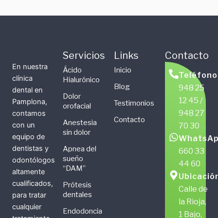
Servicios
Links
Contacto
En nuestra
Ácido
Inicio
Teléfono
clínica
Hialurónico
Blog
948 25
dental en
Dolor
12 45 /
Pamplona,
Testimonios
orofacial
948 27
contamos
Contacto
Anestesia
con un
70 30
sin dolor
equipo de
WhatsAp
dentistas y
Apnea del
660 33
sueño
odontólogos
44 60
“DAM”
altamente
Ubicació
cualificados,
Prótesis
Calle de
dentales
para tratar
la Rioja,
cualquier
Endodoncia
1 Bajo,