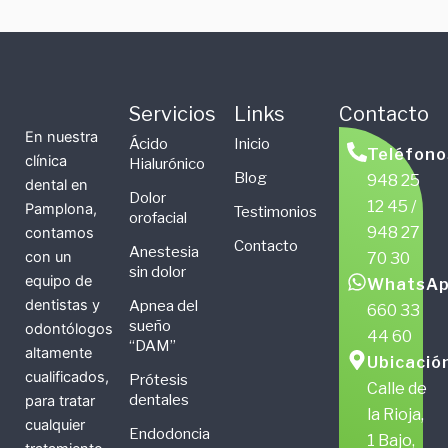
Servicios
Links
Contacto
En nuestra
Ácido
Inicio
Teléfono
clínica
Hialurónico
Blog
948 25
dental en
Dolor
12 45 /
Pamplona,
Testimonios
orofacial
948 27
contamos
Contacto
Anestesia
con un
70 30
sin dolor
equipo de
WhatsAp
dentistas y
Apnea del
660 33
sueño
odontólogos
44 60
“DAM”
altamente
Ubicació
cualificados,
Prótesis
Calle de
dentales
para tratar
la Rioja,
cualquier
Endodoncia
1 Bajo,