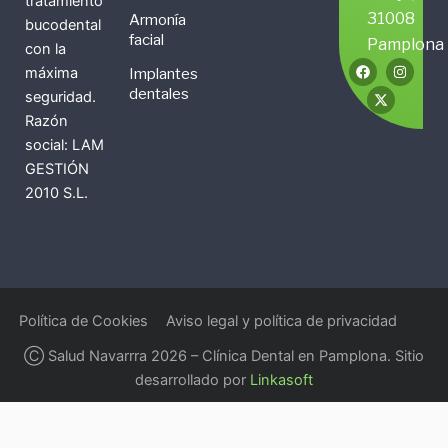
tratamiento
31008
Armonía
bucodental
facial
Pamplona
con la
F
X
I
máxima
Implantes
a
-
n
c
t
s
dentales
seguridad.
e
w
t
b
i
a
Razón
o
t
g
social: LAM
o
t
r
k
e
a
GESTIÓN
r
m
2010 S.L.
Política de Cookies
Aviso legal y política de privacidad
Ⓒ Salud Navarrra 2026 – Clínica Dental en Pamplona. Sitio
desarrollado por
Linkasoft