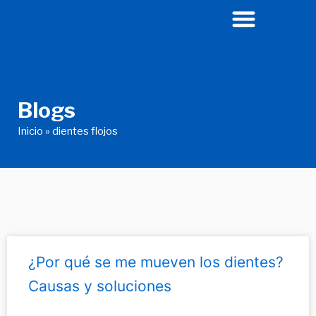
Ir
al
contenido
Blogs
Inicio
»
dientes flojos
¿Por qué se me mueven los dientes?
Causas y soluciones