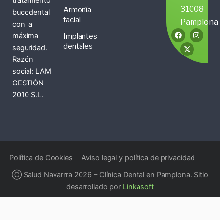
tratamiento
31008
Armonía
bucodental
facial
Pamplona
con la
F
X
I
máxima
Implantes
a
-
n
c
t
s
dentales
seguridad.
e
w
t
b
i
a
Razón
o
t
g
social: LAM
o
t
r
k
e
a
GESTIÓN
r
m
2010 S.L.
Política de Cookies
Aviso legal y política de privacidad
Ⓒ Salud Navarrra 2026 – Clínica Dental en Pamplona. Sitio
desarrollado por
Linkasoft