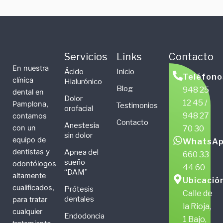
Servicios
Links
Contacto
En nuestra
Ácido
Inicio
Teléfono
clínica
Hialurónico
Blog
948 25
dental en
Dolor
12 45 /
Pamplona,
Testimonios
orofacial
948 27
contamos
Contacto
Anestesia
con un
70 30
sin dolor
equipo de
WhatsAp
dentistas y
Apnea del
660 33
sueño
odontólogos
44 60
“DAM”
altamente
Ubicació
cualificados,
Prótesis
Calle de
dentales
para tratar
la Rioja,
cualquier
Endodoncia
1 Bajo,