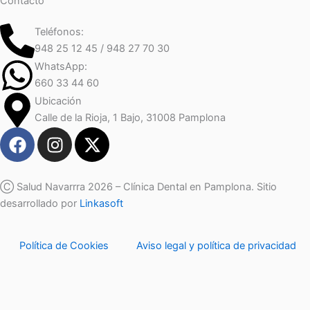
Contacto
Teléfonos:
948 25 12 45 / 948 27 70 30
WhatsApp:
660 33 44 60
Ubicación
Calle de la Rioja, 1 Bajo, 31008 Pamplona
F
I
X
a
n
-
c
s
t
e
t
w
Ⓒ Salud Navarrra 2026 – Clínica Dental en Pamplona. Sitio
b
a
i
desarrollado por
Linkasoft
o
g
t
o
r
t
Política de Cookies
Aviso legal y política de privacidad
k
a
e
m
r