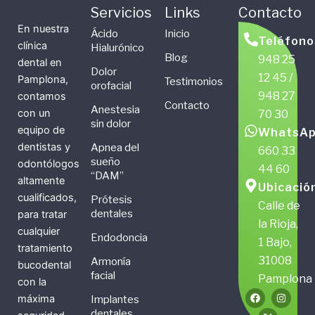
Servicios
Links
Contacto
En nuestra
Ácido
Inicio
Teléfono
clínica
Hialurónico
Blog
948 25
dental en
Dolor
12 45 /
Pamplona,
Testimonios
orofacial
948 27
contamos
Contacto
Anestesia
con un
70 30
sin dolor
equipo de
WhatsAp
dentistas y
Apnea del
660 33
sueño
odontólogos
44 60
“DAM”
altamente
Ubicació
cualificados,
Prótesis
Calle de
dentales
para tratar
la Rioja,
cualquier
Endodoncia
1 Bajo,
tratamiento
31008
Armonía
bucodental
facial
Pamplona
con la
F
X
I
máxima
Implantes
a
-
n
c
t
s
dentales