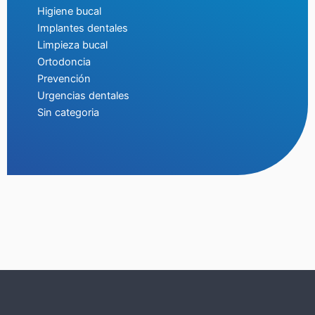
Higiene bucal
Implantes dentales
Limpieza bucal
Ortodoncia
Prevención
Urgencias dentales
Sin categoria