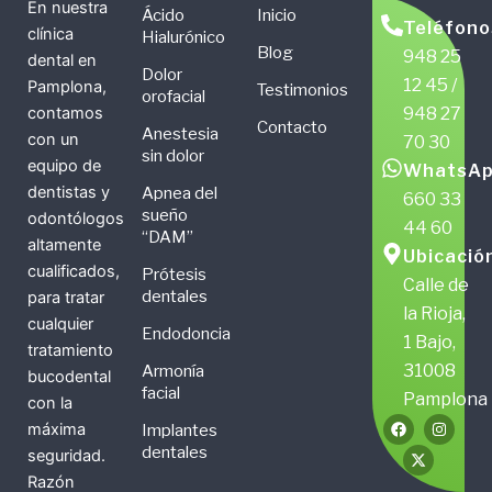
En nuestra
Ácido
Inicio
Teléfono
clínica
Hialurónico
Blog
948 25
dental en
Dolor
12 45 /
Pamplona,
Testimonios
orofacial
948 27
contamos
Contacto
Anestesia
con un
70 30
sin dolor
equipo de
WhatsAp
dentistas y
Apnea del
660 33
sueño
odontólogos
44 60
“DAM”
altamente
Ubicació
cualificados,
Prótesis
Calle de
dentales
para tratar
la Rioja,
cualquier
Endodoncia
1 Bajo,
tratamiento
31008
Armonía
bucodental
facial
Pamplona
con la
F
X
I
máxima
Implantes
a
-
n
c
t
s
dentales
seguridad.
e
w
t
b
i
a
Razón