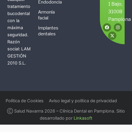
Endodoncia
1 Bajo,
tratamiento
31008
Armonía
bucodental
facial
Pamplona
con la
F
X
I
máxima
Implantes
a
-
n
c
t
s
dentales
seguridad.
e
w
t
b
i
a
Razón
o
t
g
social: LAM
o
t
r
k
e
a
GESTIÓN
r
m
2010 S.L.
Política de Cookies
Aviso legal y política de privacidad
Ⓒ Salud Navarrra 2026 – Clínica Dental en Pamplona. Sitio
desarrollado por
Linkasoft