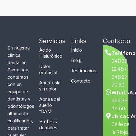
Servicios
Links
Contacto
En nuestra
Ácido
Inicio
Teléfono
clínica
Hialurónico
Blog
948 25
dental en
Dolor
12 45 /
Pamplona,
Testimonios
orofacial
948 27
contamos
Contacto
Anestesia
con un
70 30
sin dolor
equipo de
WhatsAp
dentistas y
Apnea del
660 33
sueño
odontólogos
44 60
“DAM”
altamente
Ubicació
cualificados,
Prótesis
Calle de
dentales
para tratar
la Rioja,
cualquier