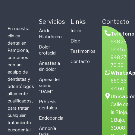
Servicios
Links
Contacto
En nuestra
Ácido
Inicio
Teléfono
clínica
Hialurónico
Blog
948 25
dental en
Dolor
12 45 /
Pamplona,
Testimonios
orofacial
948 27
contamos
Contacto
Anestesia
con un
70 30
sin dolor
equipo de
WhatsAp
dentistas y
Apnea del
660 33
sueño
odontólogos
44 60
“DAM”
altamente
Ubicació
cualificados,
Prótesis
Calle de
dentales
para tratar
la Rioja,
cualquier
Endodoncia
1 Bajo,
tratamiento
31008
Armonía
bucodental
facial