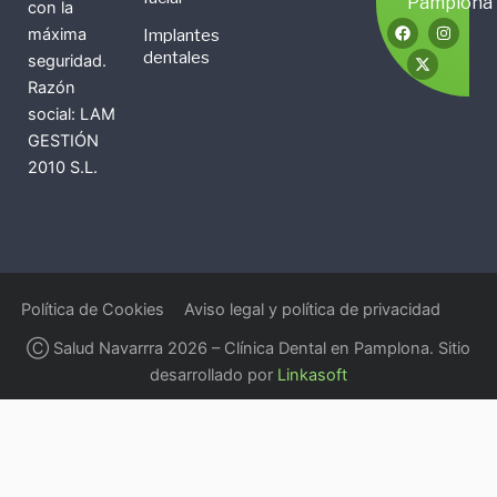
Pamplona
con la
F
X
I
máxima
Implantes
a
-
n
c
t
s
dentales
seguridad.
e
w
t
b
i
a
Razón
o
t
g
social: LAM
o
t
r
k
e
a
GESTIÓN
r
m
2010 S.L.
Política de Cookies
Aviso legal y política de privacidad
Ⓒ Salud Navarrra 2026 – Clínica Dental en Pamplona. Sitio
desarrollado por
Linkasoft