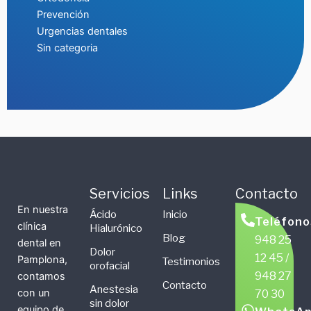
Prevención
Urgencias dentales
Sin categoria
Servicios
Links
Contacto
En nuestra
Ácido
Inicio
Teléfono
clínica
Hialurónico
Blog
948 25
dental en
Dolor
12 45 /
Pamplona,
Testimonios
orofacial
948 27
contamos
Contacto
Anestesia
con un
70 30
sin dolor
equipo de