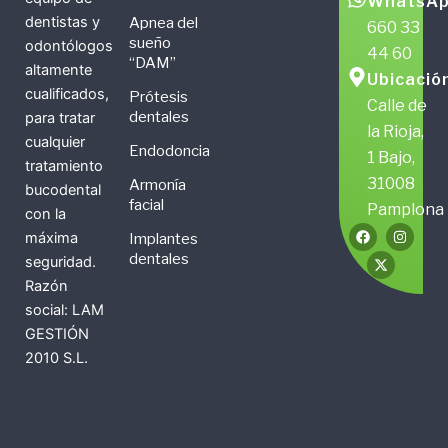
WhatsAp
dentistas y
Apnea del
660 33
sueño
odontólogos
44 60
“DAM”
altamente
Ubicació
cualificados,
Prótesis
Calle de
dentales
para tratar
la Rioja,
cualquier
Endodoncia
1 Bajo,
tratamiento
31008
Armonía
bucodental
facial
Pamplona
con la
F
X
I
máxima
Implantes
a
-
n
c
t
s
dentales
seguridad.
e
w
t
b
i
a
Razón
o
t
g
social: LAM
o
t
r
k
e
a
GESTIÓN
r
m
2010 S.L.