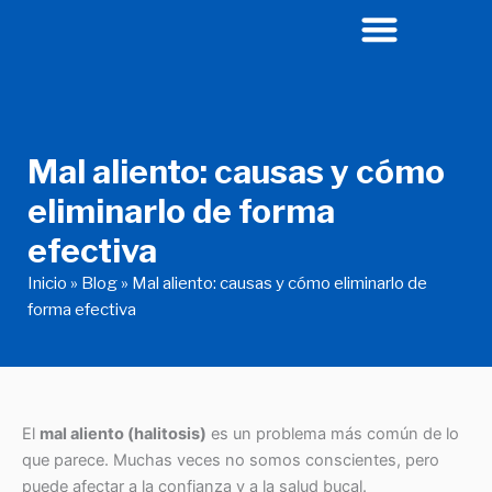
Ir
al
contenido
Mal aliento: causas y cómo
eliminarlo de forma
efectiva
Inicio
»
Blog
»
Mal aliento: causas y cómo eliminarlo de
forma efectiva
El
mal aliento (halitosis)
es un problema más común de lo
que parece. Muchas veces no somos conscientes, pero
puede afectar a la confianza y a la salud bucal.