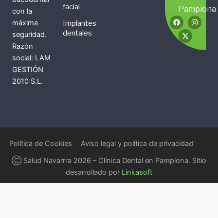
facial
Pamplona
con la
F
X
I
máxima
Implantes
a
-
n
c
t
s
dentales
seguridad.
e
w
t
b
i
a
Razón
o
t
g
social: LAM
o
t
r
k
e
a
GESTIÓN
r
m
2010 S.L.
Política de Cookies
Aviso legal y política de privacidad
Ⓒ Salud Navarrra 2026 – Clínica Dental en Pamplona. Sitio
desarrollado por
Linkasoft