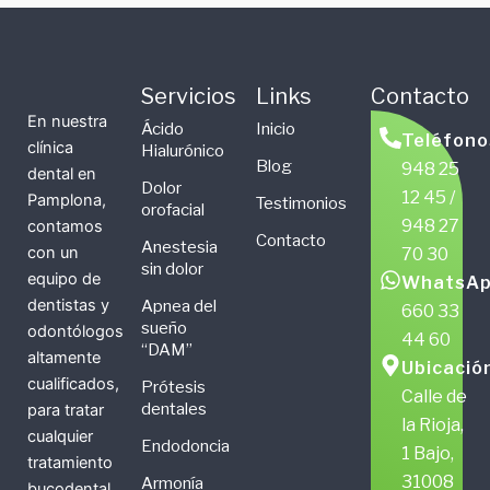
Servicios
Links
Contacto
En nuestra
Ácido
Inicio
Teléfono
clínica
Hialurónico
Blog
948 25
dental en
Dolor
12 45 /
Pamplona,
Testimonios
orofacial
948 27
contamos
Contacto
Anestesia
con un
70 30
sin dolor
equipo de
WhatsAp
dentistas y
Apnea del
660 33
sueño
odontólogos
44 60
“DAM”
altamente
Ubicació
cualificados,
Prótesis
Calle de
dentales
para tratar
la Rioja,
cualquier
Endodoncia
1 Bajo,
tratamiento
31008
Armonía
bucodental